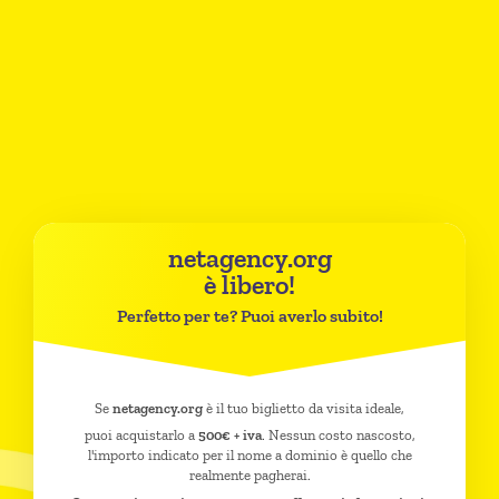
netagency.org
è libero!
Perfetto per te? Puoi averlo subito!
Se
netagency.org
è il tuo biglietto da visita ideale,
puoi acquistarlo a
500€ + iva
. Nessun costo nascosto,
l'importo indicato per il nome a dominio è quello che
realmente pagherai.